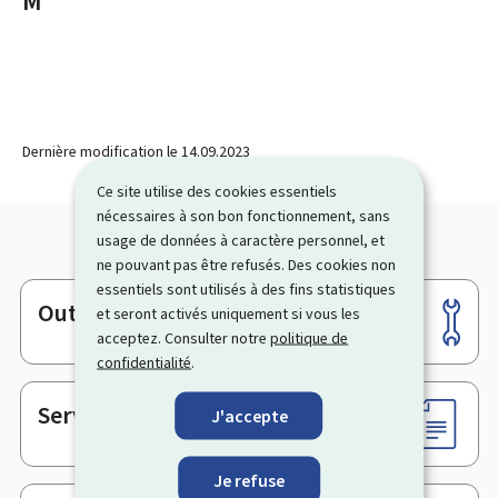
M
Dernière modification le
14.09.2023
Ce site utilise des cookies essentiels
nécessaires à son bon fonctionnement, sans
usage de données à caractère personnel, et
ne pouvant pas être refusés. Des cookies non
essentiels sont utilisés à des fins statistiques
Outils
et seront activés uniquement si vous les
Pied
acceptez. Consulter notre
politique de
de
confidentialité
.
page
Services en ligne & Formulaires
J'accepte
Je refuse