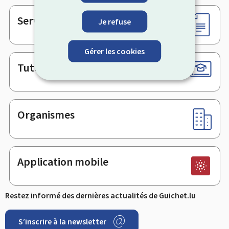
page
Services en ligne & Formulaires
Je refuse
Gérer les cookies
Tutoriels
Organismes
Application mobile
Restez informé des dernières actualités de Guichet.lu
S’inscrire à la newsletter