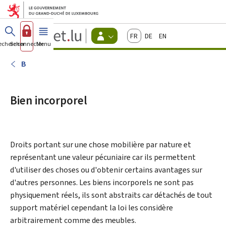
Aller au menu principal
Aller au contenu
Guichet.lu
Français
Deutsch
English
Changer
echercher
Se connecter
Menu
principal
-
d'espace
Citoyens
-
B
Menu
citoyens
actif
Bien incorporel
Droits portant sur une chose mobilière par nature et
représentant une valeur pécuniaire car ils permettent
d'utiliser des choses ou d'obtenir certains avantages sur
d'autres personnes. Les biens incorporels ne sont pas
physiquement réels, ils sont abstraits car détachés de tout
support matériel cependant la loi les considère
arbitrairement comme des meubles.