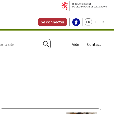
Français
Deutsch
English
Se connecter
r
Aide
Contact
Rechercher