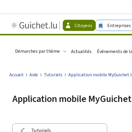
Guichet.lu
Citoyens
Entreprises
-
Citoyens
Démarches par thème
Actualités
Événements de la
Accueil
Aide
Tutoriels
Application mobile MyGuichet.l
Application mobile MyGuichet
Tutoriels