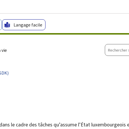
Aller au menu principal
Aller au contenu
Langage facile
Recherche
 vie
sur
le
site
SDK)
 dans le cadre des tâches qu’assume l’État luxembourgeois 