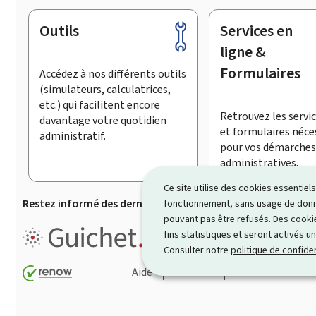
Outils
Services en
Pied
de
ligne &
page
Formulaires
Accédez à nos différents outils
(simulateurs, calculatrices,
etc.) qui facilitent encore
Retrouvez les servic
davantage votre quotidien
et formulaires néce
administratif.
pour vos démarches
administratives.
Ce site utilise des cookies essentie
Restez informé des dernières actualités de Guichet.lu
S’
fonctionnement, sans usage de donné
pouvant pas être refusés. Des cookie
Guichet.lu est le
portail inform
fins statistiques et seront activés u
démarches ainsi que services p
Consulter notre
politique de confiden
Aide
Contact
Plan du site