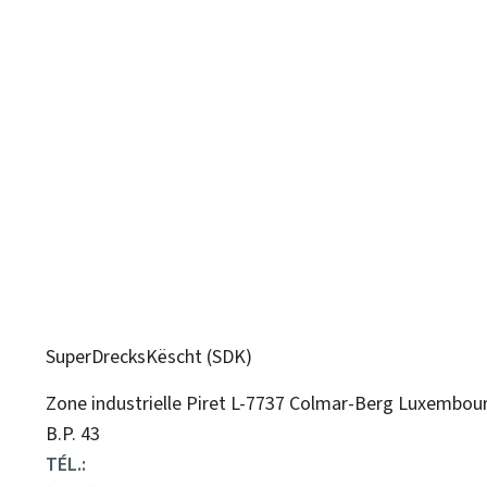
SuperDrecksKëscht (SDK)
ADRESSE
Zone industrielle Piret
L-7737
Colmar-Berg
Luxembou
:
B.P. 43
TÉL.: