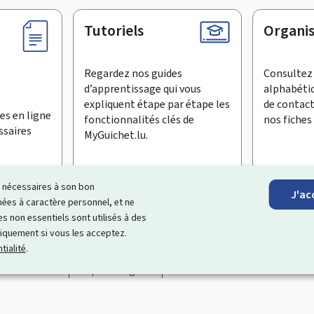
Tutoriels
Organi
Regardez nos guides
Consultez 
d’apprentissage qui vous
alphabéti
expliquent étape par étape les
de contac
es en ligne
fonctionnalités clés de
nos fiches 
ssaires
MyGuichet.lu.
ls nécessaires à son bon
J'ac
inscrire à la newsletter
es à caractère personnel, et ne
s non essentiels sont utilisés à des
ationnel qui simplifie vos échanges avec l’État
. Il vous offre un
niquement si vous les acceptez.
roposés par les administrations et organismes publics luxembourg
tialité
.
Accessibilité
Aspects légaux
Gestion des cookies