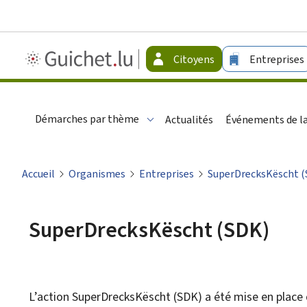
Guichet.lu
Citoyens
Entreprises
-
Citoyens
Démarches par thème
Actualités
Événements de la
Accueil
Organismes
Entreprises
SuperDrecksKëscht (
SuperDrecksKëscht (SDK)
L’action
SuperDrecksKëscht
(SDK) a été mise en place