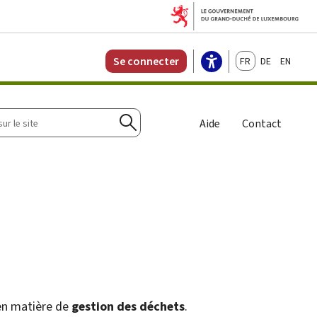
Français
Deutsch
English
Se connecter
r
Aide
Contact
Rechercher
en matière de
gestion des déchets
.