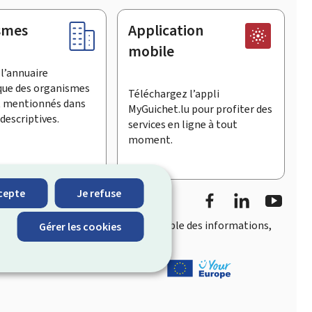
smes
Application
mobile
l’annuaire
que des organismes
Téléchargez l’appli
t mentionnés dans
MyGuichet.lu pour profiter des
descriptives.
services en ligne à tout
moment.
Facebook
LinkedIn
YouTu
cepte
Je refuse
accès rapide et convivial
à l’ensemble des informations,
Gérer les cookies
eois.