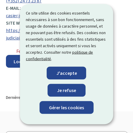
(+352) 24 73 23 87
E-MAIL:
Ce site utilise des cookies essentiels
casier.judiciaire@justice.etat.lu
nécessaires à son bon fonctionnement, sans
SITE WEB :
usage de données à caractère personnel, et
https://justice.public.lu/fr/affaires-penales/casier-
ne pouvant pas être refusés. Des cookies non
judiciaire.html
essentiels sont utilisés à des fins statistiques
et seront activés uniquement si vous les
Fermé
⋅ Ouvre lundi à 9h00
acceptez. Consulter notre
politique de
confidentialité
.
Localisez sur la carte
J'accepte
Je refuse
Dernière modification le
21.10.2025
Gérer les cookies