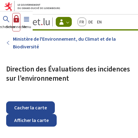
Aller au menu principal
Aller au contenu
Guichet.lu
Français
Deutsch
English
Changer
echercher
Se connecter
Menu
principal
-
d'espace
Citoyens
-
Ministère de l'Environnement, du Climat et de la
Menu
Biodiversité
citoyens
actif
Direction des Évaluations des incidences
sur l’environnement
Cacher la carte
Afficher la carte