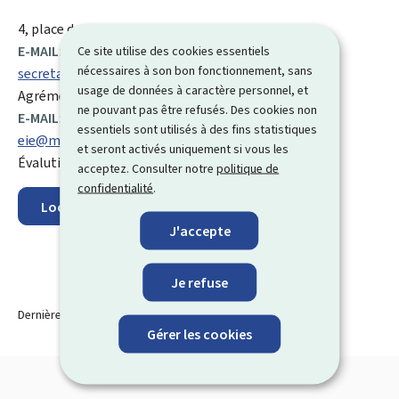
ADRESSE
4, place de l'Europe
L-1499
Luxembourg
:
E-MAIL:
Ce site utilise des cookies essentiels
nécessaires à son bon fonctionnement, sans
secretariatd3@mev.etat.lu
usage de données à caractère personnel, et
Agréments
ne pouvant pas être refusés. Des cookies non
E-MAIL:
essentiels sont utilisés à des fins statistiques
eie@mev.etat.lu
et seront activés uniquement si vous les
Évalution des incidences sur l'environnement (EIE)
acceptez. Consulter notre
politique de
confidentialité
.
Localisez sur la carte
J'accepte
Je refuse
Dernière modification le
21.10.2025
Gérer les cookies