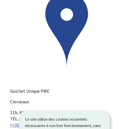
Guichet Unique PME
Clerveaux
ADRESSE
11b, Klatzewee
L-9714
Clervaux
:
TÉL.:
Ce site utilise des cookies essentiels
(+352) 92 99 36
nécessaires à son bon fonctionnement, sans