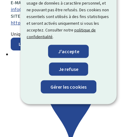
E-MAIL:
usage de données à caractère personnel, et
info@gupme.lu
ne pouvant pas être refusés. Des cookies non
SITE WEB :
essentiels sont utilisés à des fins statistiques
https://www.guichetuniquepme.lu/contact/
et seront activés uniquement si vous les
acceptez. Consulter notre
politique de
Uniquement sur rendez-vous
confidentialité
.
Localisez sur la carte
J'accepte
Je refuse
Gérer les cookies