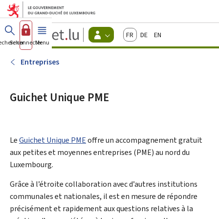
Aller au menu principal
Aller au contenu
Guichet.lu
Français
Deutsch
English
Changer
echercher
Se connecter
Menu
principal
-
d'espace
Citoyens
-
Entreprises
Menu
citoyens
actif
Guichet Unique PME
Le
Guichet Unique PME
offre un accompagnement gratuit
aux petites et moyennes entreprises (PME) au nord du
Luxembourg.
Grâce à l’étroite collaboration avec d’autres institutions
communales et nationales, il est en mesure de répondre
précisément et rapidement aux questions relatives à la