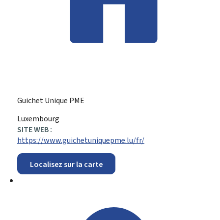
Guichet Unique PME
ADRESSE
Luxembourg
:
SITE WEB :
https://www.guichetuniquepme.lu/fr/
Localisez sur la carte