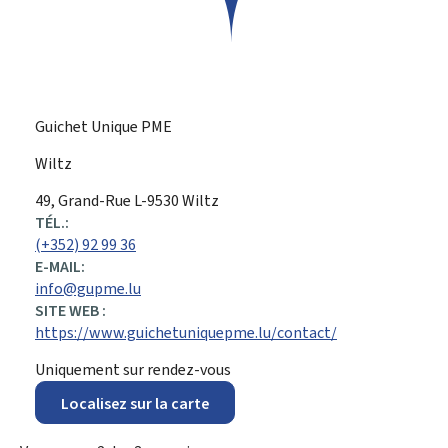
Guichet Unique PME
Wiltz
ADRESSE
49, Grand-Rue
L-9530
Wiltz
:
TÉL.:
(+352) 92 99 36
E-MAIL:
info@gupme.lu
SITE WEB :
https://www.guichetuniquepme.lu/contact/
Uniquement sur rendez-vous
Localisez sur la carte