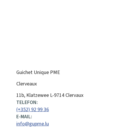
Guichet Unique PME
Clerveaux
ADRESSE:
11b, Klatzewee
L-9714
Clervaux
TELEFON:
(+352) 92 99 36
E-MAIL:
info@gupme.lu