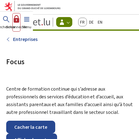
Aller au menu principal
Aller au contenu
Guichet.lu
Français
Deutsch
English
Changer
echercher
Se connecter
Menu
principal
-
d'espace
Citoyens
-
Entreprises
Menu
citoyens
actif
Focus
Centre de formation continue qui s’adresse aux
professionnels des services d’éducation et d’accueil, aux
assistants parentaux et aux familles d’accueil ainsi qu’à tout
autre professionnel travaillant dans le secteur social.
Cacher la carte