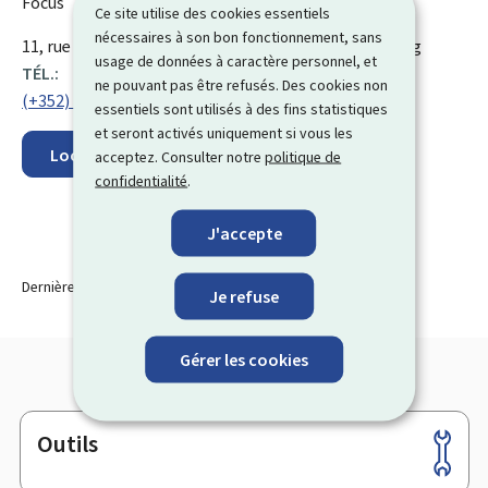
Focus
Ce site utilise des cookies essentiels
nécessaires à son bon fonctionnement, sans
ADRESSE
11, rue Fort Bourbon
L-1249
Luxembourg
Luxembourg
usage de données à caractère personnel, et
:
TÉL.:
ne pouvant pas être refusés. Des cookies non
(+352) 28 37 46 1
essentiels sont utilisés à des fins statistiques
et seront activés uniquement si vous les
Localisez sur la carte
acceptez. Consulter notre
politique de
confidentialité
.
J'accepte
Dernière modification le
21.10.2025
Je refuse
Gérer les cookies
Outils
Pied
de