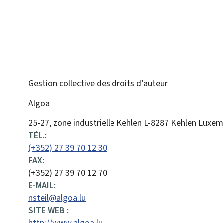
Gestion collective des droits d’auteur
Algoa
ADRESSE
25-27, zone industrielle Kehlen
L-8287
Kehlen
Luxem
:
TÉL.:
(+352) 27 39 70 12 30
FAX:
(+352) 27 39 70 12 70
E-MAIL:
nsteil@algoa.lu
SITE WEB :
http://www.algoa.lu