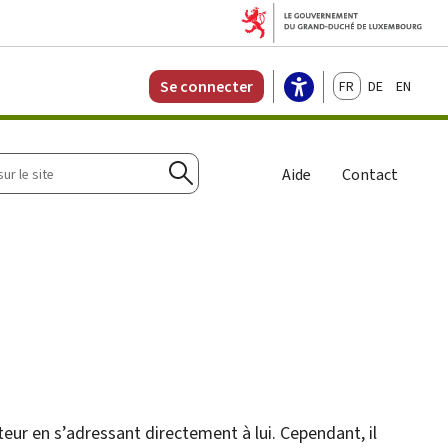
Français
Deutsch
English
Se connecter
r
Aide
Contact
Rechercher
teur en s’adressant directement à lui. Cependant, il