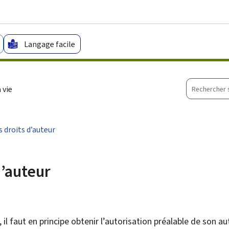
Aller au menu principal
Aller au contenu
Langage facile
Recherche
 vie
sur
le
site
s droits d’auteur
d’auteur
il faut en principe obtenir l’autorisation préalable de son au