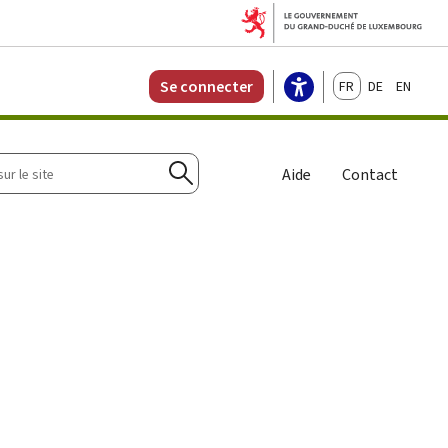
Français
Deutsch
English
Se connecter
r
Aide
Contact
Rechercher