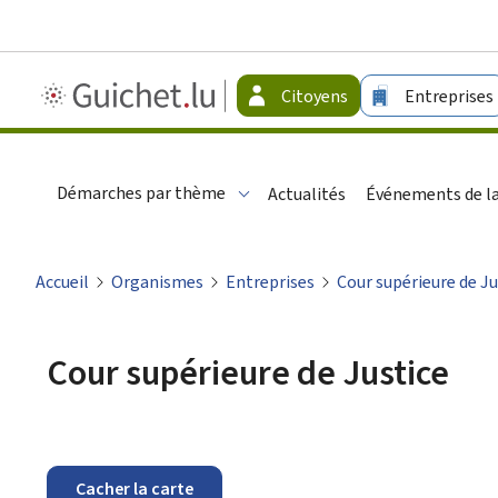
Guichet.lu
Citoyens
Entreprises
-
Citoyens
Démarches par thème
Actualités
Événements de la
Accueil
Organismes
Entreprises
Cour supérieure de Ju
Cour supérieure de Justice
Cacher la carte