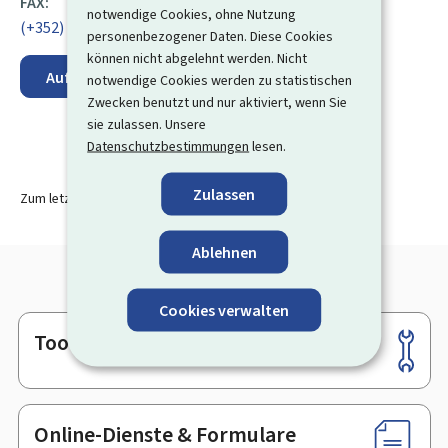
FAX:
notwendige Cookies, ohne Nutzung
(+352) 47 59 81 396
personenbezogener Daten. Diese Cookies
können nicht abgelehnt werden. Nicht
Auf der Karte anzeigen
notwendige Cookies werden zu statistischen
Zwecken benutzt und nur aktiviert, wenn Sie
sie zulassen. Unsere
Datenschutzbestimmungen
lesen.
Zulassen
Zum letzten Mal aktualisiert am
09.08.2024
Ablehnen
Cookies verwalten
Tools
Footer
Online-Dienste & Formulare