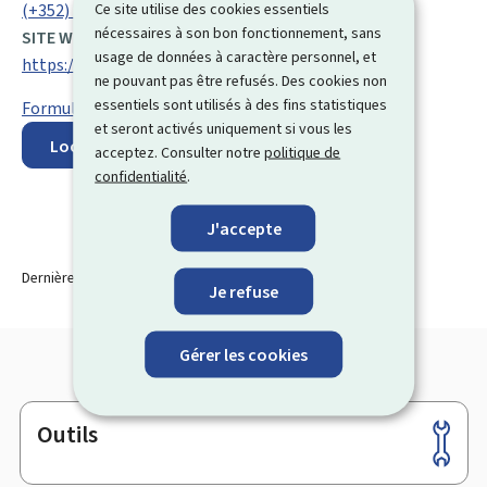
Ce site utilise des cookies essentiels
(+352) 247 84 728
nécessaires à son bon fonctionnement, sans
SITE WEB :
usage de données à caractère personnel, et
https://concurrence.public.lu/fr.html
ne pouvant pas être refusés. Des cookies non
essentiels sont utilisés à des fins statistiques
Formulaire de contact
et seront activés uniquement si vous les
Localisez sur la carte
acceptez. Consulter notre
politique de
confidentialité
.
J'accepte
Dernière modification le
17.09.2025
Je refuse
Gérer les cookies
Outils
Pied
de