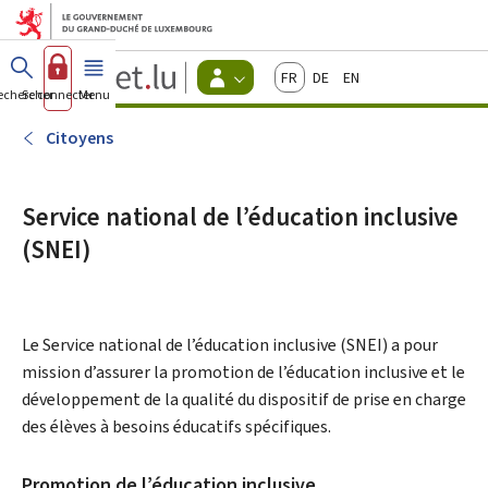
Aller au menu principal
Aller au contenu
Guichet.lu
Français
Deutsch
English
Changer
echercher
Se connecter
Menu
principal
-
d'espace
Citoyens
-
Citoyens
Menu
citoyens
actif
Service national de l’éducation inclusive
(SNEI)
Le Service national de l’éducation inclusive (SNEI) a pour
mission d’assurer la promotion de l’éducation inclusive et le
développement de la qualité du dispositif de prise en charge
des élèves à besoins éducatifs spécifiques.
Promotion de l’éducation inclusive