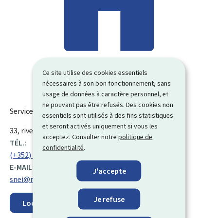
Ce site utilise des cookies essentiels
nécessaires à son bon fonctionnement, sans
usage de données à caractère personnel, et
ne pouvant pas être refusés. Des cookies non
Service national de l’éducation inclusive (SNEI)
essentiels sont utilisés à des fins statistiques
et seront activés uniquement si vous les
ADRESSE
33, rives de Clausen
L-2165
Luxembourg
Luxembourg
acceptez. Consulter notre
politique de
:
TÉL.:
confidentialité
.
(+352) 247 85 180
E-MAIL:
J'accepte
snei@men.lu
Je refuse
Localisez sur la carte