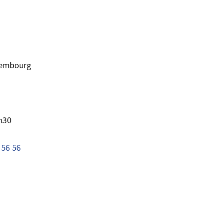
embourg
6h30
 56 56