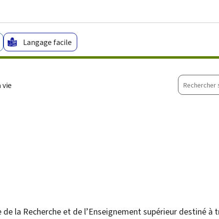
Aller au menu principal
Aller au contenu
Langage facile
Recherche
 vie
sur
le
site
e de la Recherche et de l’Enseignement supérieur destiné à t