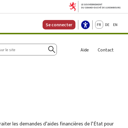
Français
Deutsch
English
Se connecter
r
Aide
Contact
Rechercher
raiter les demandes d’aides financières de l’État pour