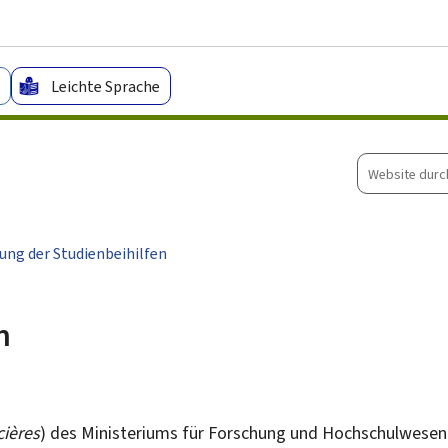
Zum Hauptmenü
Zum Inhalt
Leichte Sprache
Website
durchsuche
ung der Studienbeihilfen
n
cières
) des Ministeriums für Forschung und Hochschulwesen