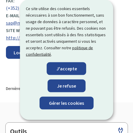
FAX:
(+352) 247 95 500
Ce site utilise des cookies essentiels
nécessaires à son bon fonctionnement, sans
E-MAIL:
usage de données à caractère personnel, et
sap@ms.etat.lu
ne pouvant pas être refusés. Des cookies non
SITE WEB :
essentiels sont utilisés à des fins statistiques
http://www.audiophonologie.lu
et seront activés uniquement si vous les
acceptez. Consulter notre
politique de
Localisez sur la carte
confidentialité
.
J'accepte
Je refuse
Dernière modification le
02.12.2025
Gérer les cookies
Outils