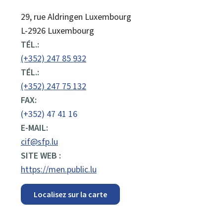
ADRESSE
29, rue Aldringen
Luxembourg
:
L-2926 Luxembourg
TÉL.:
(+352) 247 85 932
TÉL.:
(+352) 247 75 132
FAX:
(+352) 47 41 16
E-MAIL:
cif@sfp.lu
SITE WEB :
https://men.public.lu
Localisez sur la carte