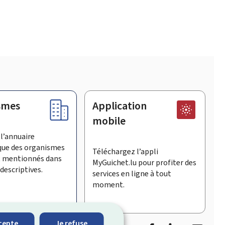
smes
Application
mobile
l’annuaire
que des organismes
Téléchargez l’appli
t mentionnés dans
MyGuichet.lu pour profiter des
descriptives.
services en ligne à tout
moment.
Facebook
LinkedIn
YouTu
cepte
Je refuse