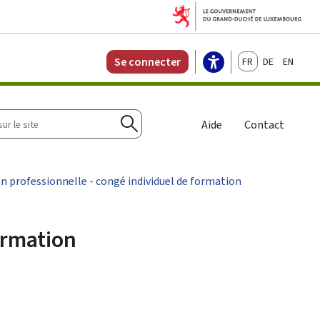
Français
Deutsch
English
Se connecter
r
Aide
Contact
Rechercher
on professionnelle - congé individuel de formation
ormation