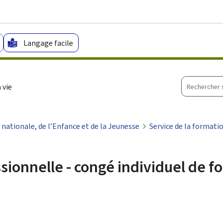
Aller au menu principal
Aller au contenu
Langage facile
Recherche
 vie
sur
le
site
 nationale, de l’Enfance et de la Jeunesse
Service de la formati
ssionnelle - congé individuel de f