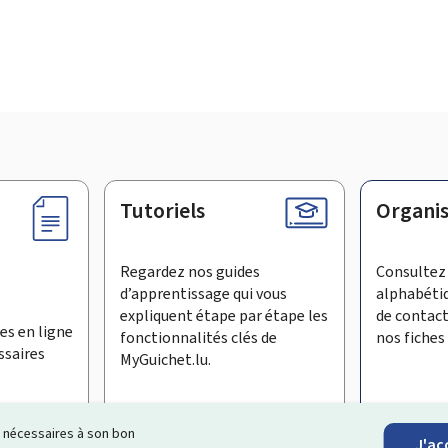
Tutoriels
Organi
Regardez nos guides
Consultez 
d’apprentissage qui vous
alphabéti
expliquent étape par étape les
de contac
es en ligne
fonctionnalités clés de
nos fiches 
ssaires
MyGuichet.lu.
ls nécessaires à son bon
J'ac