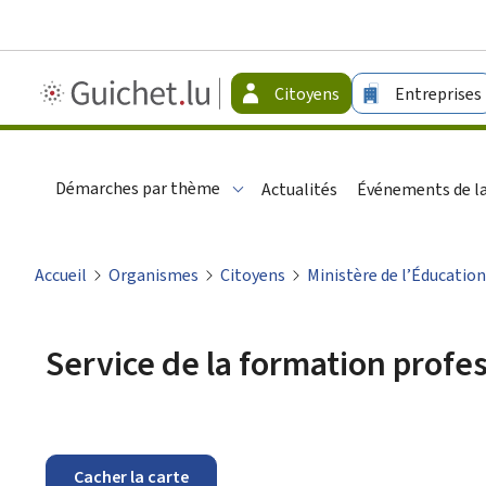
Guichet.lu
Citoyens
Entreprises
-
Citoyens
Démarches par thème
Actualités
Événements de la
Accueil
Organismes
Citoyens
Ministère de l’Éducation
Service de la formation profe
Cacher la carte