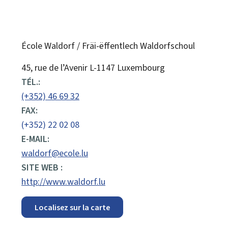
École Waldorf / Fräi-ëffentlech Waldorfschoul
ADRESSE
45, rue de l’Avenir
L-1147
Luxembourg
:
TÉL.:
(+352) 46 69 32
FAX:
(+352) 22 02 08
E-MAIL:
waldorf@ecole.lu
SITE WEB :
http://www.waldorf.lu
Localisez sur la carte