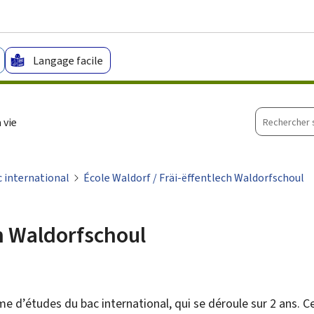
Aller au menu principal
Aller au contenu
Langage facile
Recherche
 vie
sur
le
site
 international
École Waldorf / Fräi-ëffentlech Waldorfschoul
ch Waldorfschoul
 d’études du bac international, qui se déroule sur 2 ans. 