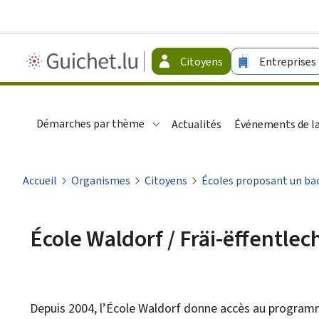
Guichet.lu
Citoyens
Entreprises
-
Citoyens
Démarches par thème
Actualités
Événements de la
Accueil
Organismes
Citoyens
Écoles proposant un bac
École Waldorf / Fräi-ëffentle
Depuis 2004, l’École Waldorf donne accès au programme