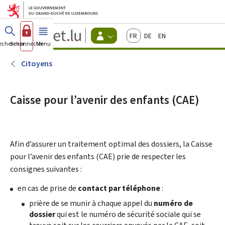
Aller au menu principal
Aller au contenu
Guichet.lu
Français
Deutsch
English
Changer
echercher
Se connecter
Menu
principal
-
d'espace
Citoyens
-
Citoyens
Menu
citoyens
actif
Caisse pour l’avenir des enfants (CAE)
Afin d’assurer un traitement optimal des dossiers, la
Caisse
pour l’avenir des enfants
(CAE) prie de respecter les
consignes suivantes :
en cas de prise de
contact par téléphone
:
prière de se munir à chaque appel du
numéro de
dossier
qui est le numéro de sécurité sociale qui se