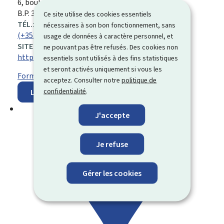
ADRESSE
6, boulevard Royal
L-2249
Luxembourg
:
B.P. 394, L-2013 Luxembourg
Ce site utilise des cookies essentiels
TÉL.:
nécessaires à son bon fonctionnement, sans
(+352) 47 71 53 1
usage de données à caractère personnel, et
SITE WEB :
ne pouvant pas être refusés. Des cookies non
https://cae.public.lu/fr.html
essentiels sont utilisés à des fins statistiques
et seront activés uniquement si vous les
Formulaire de contact
acceptez. Consulter notre
politique de
confidentialité
.
Localisez sur la carte
J'accepte
Je refuse
Gérer les cookies