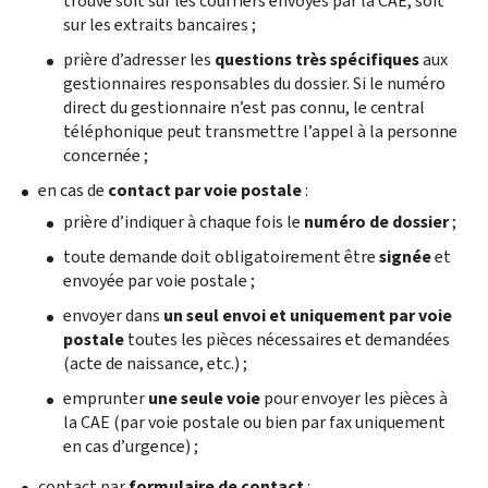
trouve soit sur les courriers envoyés par la CAE, soit
sur les extraits bancaires ;
prière d’adresser les
questions très spécifiques
aux
gestionnaires responsables du dossier. Si le numéro
direct du gestionnaire n’est pas connu, le central
téléphonique peut transmettre l’appel à la personne
concernée ;
en cas de
contact par voie postale
:
prière d’indiquer à chaque fois le
numéro de dossier
;
toute demande doit obligatoirement être
signée
et
envoyée par voie postale ;
envoyer dans
un seul envoi
et uniquement par voie
postale
toutes les pièces nécessaires et demandées
(acte de naissance, etc.) ;
emprunter
une seule voie
pour envoyer les pièces à
la CAE (par voie postale ou bien par fax uniquement
en cas d’urgence) ;
contact par
formulaire de contact
: