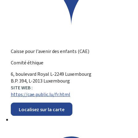
Caisse pour l’avenir des enfants (CAE)
Comité éthique
ADRESSE
6, boulevard Royal
L-2249
Luxembourg
:
B.P. 394, L-2013 Luxembourg
SITE WEB :
https://cae.public.lu/fr.html
Localisez sur la carte