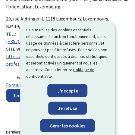
l’orientation, Luxembourg
ADRESSE
29, rue Aldringen
L-1118
Luxembourg
Luxembourg
:
B.P. 19, L-2010 Luxembourg
Ce site utilise des cookies essentiels
TÉL.:
nécessaires à son bon fonctionnement, sans
(+352) 247 85 480
usage de données à caractère personnel, et
SITE WEB :
ne pouvant pas être refusés. Des cookies non
https://adem.public.lu/fr/orientation-
essentiels sont utilisés à des fins statistiques
et seront activés uniquement si vous les
professionnelle.html
acceptez. Consulter notre
politique de
confidentialité
.
Fermé
⋅ Ouvre lundi à 8h00
Formulaire de contact
J'accepte
Localisez sur la carte
Je refuse
Gérer les cookies
Dernière modification le
17.11.2025