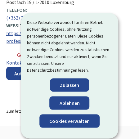
Postfach 19 / L-2010 Luxemburg
TELEFON:
(+352) 247 85 480
Diese Website verwendet für ihren Betrieb
WEBSITE:
notwendige Cookies, ohne Nutzung
https://adem.public.lu/de/orientation-
personenbezogener Daten. Diese Cookies
professionnelle.html
können nicht abgelehnt werden. Nicht
notwendige Cookies werden zu statistischen
Geschlossen
⋅ Öffnet morgen um 8:00 Uhr
Zwecken benutzt und nur aktiviert, wenn Sie
Kontaktformular
sie zulassen. Unsere
Datenschutzbestimmungen
lesen.
Auf der Karte anzeigen
Zulassen
Ablehnen
Zum letzten Mal aktualisiert am
17.11.2025
Cookies verwalten