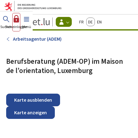
Zum Hauptmenü
Zum Inhalt
Guichet.lu
Français
Deutsch
English
Changer
Suchen
Sich einloggen
Menü
Haupt-
-
d'espace
Bürger
-
Arbeitsagentur (ADEM)
Menu
bürger
actif
Berufsberatung (ADEM-OP) im Maison
de l’orientation, Luxemburg
Karte ausblenden
Karte anzeigen