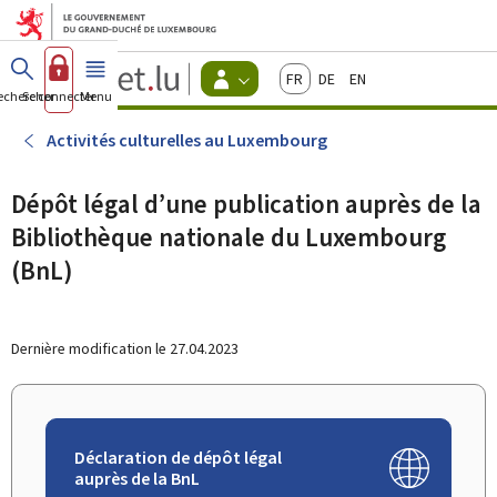
Aller au menu principal
Aller au contenu
Guichet.lu
Français
Deutsch
English
Changer
echercher
Se connecter
Menu
principal
-
d'espace
Citoyens
-
Activités culturelles au Luxembourg
Menu
citoyens
actif
Dépôt légal d’une publication auprès de la
Bibliothèque nationale du Luxembourg
(BnL)
Dernière modification le
27.04.2023
Déclaration de dépôt légal
auprès de la BnL