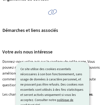
Démarches et liens associés
Votre avis nous intéresse
Donnez-nous votre avis sur le contenu de cette page. Vous
pouvez nous laisser un commentaire sur ce que nous pouvons
Ce site utilise des cookies essentiels
améliorer. Vous ne recevrez pas de réponse à votre
nécessaires à son bon fonctionnement, sans
commentaire. Utilisez le formulaire de contact pour toute
usage de données à caractère personnel, et
ne pouvant pas être refusés. Des cookies non
question particulière.
essentiels sont utilisés à des fins statistiques
Les champs marqués d’une étoile (
*
) sont
obligatoires
.
et seront activés uniquement si vous les
acceptez. Consulter notre
politique de
confidentialité
.