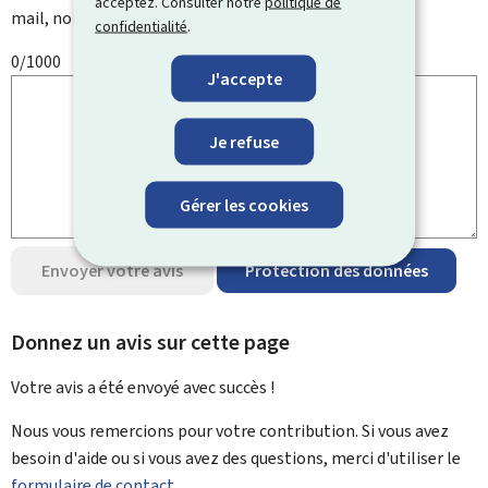
acceptez. Consulter notre
politique de
mail, nom, numéro de téléphone, etc.
confidentialité
.
0/1000
J'accepte
Je refuse
Gérer les cookies
Envoyer votre avis
Protection des données
Donnez un avis sur cette page
Votre avis a été envoyé avec
succès !
Nous vous remercions pour votre contribution. Si vous avez
besoin d'aide ou si vous avez des questions, merci d'utiliser le
formulaire de contact.