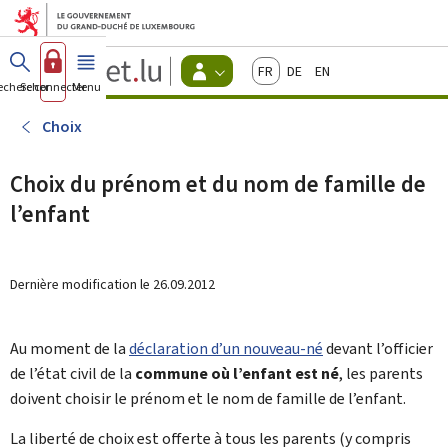
Aller au menu principal
Aller au contenu
Guichet.lu
Français
Deutsch
English
Changer
echercher
Se connecter
Menu
principal
-
d'espace
Citoyens
-
Choix
Menu
citoyens
actif
Choix du prénom et du nom de famille de
l’enfant
Dernière modification le
26.09.2012
Au moment de la
déclaration d’un nouveau-né
devant l’officier
de l’état civil de la
commune où l’enfant est né
, les parents
doivent choisir le prénom et le nom de famille de l’enfant.
La liberté de choix est offerte à tous les parents (y compris