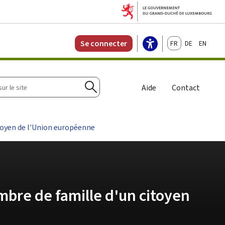
Français
Deutsch
English
Se connecter
r
Aide
Contact
Rechercher
toyen de l'Union européenne
mbre de famille d'un citoyen