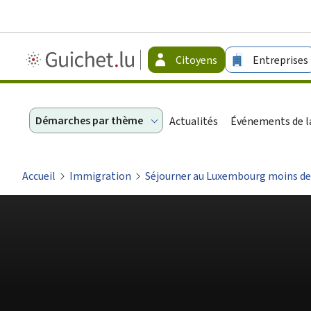
Guichet.lu
Citoyens
Entreprises
-
Citoyens
Démarches par thème
Actualités
Événements de la
Accueil
Immigration
Séjourner au Luxembourg moins de 