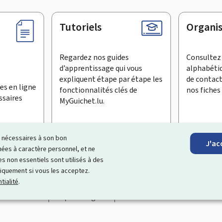
Tutoriels
Organi
Regardez nos guides
Consultez 
d’apprentissage qui vous
alphabéti
expliquent étape par étape les
de contac
es en ligne
fonctionnalités clés de
nos fiches 
ssaires
MyGuichet.lu.
ls nécessaires à son bon
J'ac
inscrire à la newsletter
es à caractère personnel, et ne
s non essentiels sont utilisés à des
ationnel qui simplifie vos échanges avec l’État
. Il vous offre un
niquement si vous les acceptez.
roposés par les administrations et organismes publics luxembourg
tialité
.
Accessibilité
Aspects légaux
Gestion des cookies