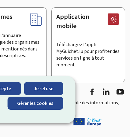
smes
Application
mobile
l’annuaire
que des organismes
Téléchargez l’appli
t mentionnés dans
MyGuichet.lu pour profiter des
descriptives.
services en ligne à tout
moment.
Facebook
LinkedIn
YouTu
cepte
Je refuse
accès rapide et convivial
à l’ensemble des informations,
Gérer les cookies
eois.