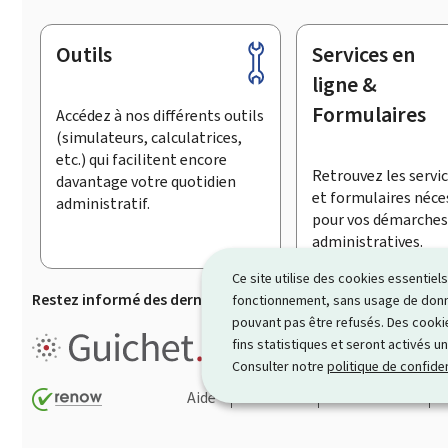
Outils
Services en
Pied
de
ligne &
page
Formulaires
Accédez à nos différents outils
(simulateurs, calculatrices,
etc.) qui facilitent encore
Retrouvez les servic
davantage votre quotidien
et formulaires néce
administratif.
pour vos démarches
administratives.
Ce site utilise des cookies essentie
Restez informé des dernières actualités de Guichet.lu
S’
fonctionnement, sans usage de donné
pouvant pas être refusés. Des cookie
Guichet.lu est le
portail inform
fins statistiques et seront activés u
démarches ainsi que services p
Consulter notre
politique de confiden
Aide
Contact
Plan du site