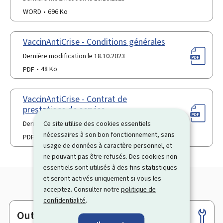
WORD
696 Ko
VaccinAntiCrise - Conditions générales
Dernière modification le 18.10.2023
PDF
48 Ko
VaccinAntiCrise - Contrat de
prestations de service
Ce site utilise des cookies essentiels
Dernière modification le 18.10.2023
nécessaires à son bon fonctionnement, sans
PDF
43 Ko
usage de données à caractère personnel, et
ne pouvant pas être refusés. Des cookies non
essentiels sont utilisés à des fins statistiques
et seront activés uniquement si vous les
acceptez. Consulter notre
politique de
confidentialité
.
Outils
Pied