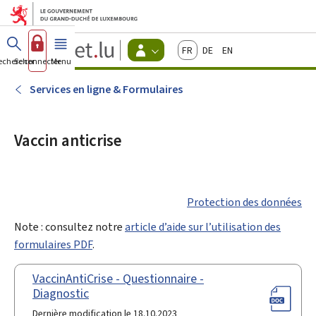
Aller au menu principal
Aller au contenu
Guichet.lu
Français
Deutsch
English
Changer
echercher
Se connecter
Menu
principal
-
d'espace
Citoyens
-
Services en ligne & Formulaires
Menu
citoyens
actif
Vaccin anticrise
Protection des données
Note : consultez notre
article d’aide sur l’utilisation des
formulaires PDF
.
VaccinAntiCrise - Questionnaire -
Diagnostic
Dernière modification le 18.10.2023