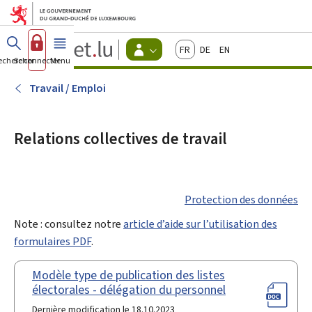
Aller au menu principal
Aller au contenu
Guichet.lu
Français
Deutsch
English
Changer
echercher
Se connecter
Menu
principal
-
d'espace
Citoyens
-
Travail / Emploi
Menu
citoyens
actif
Relations collectives de travail
Protection des données
Note : consultez notre
article d’aide sur l’utilisation des
formulaires PDF
.
Modèle type de publication des listes
électorales - délégation du personnel
Dernière modification le 18.10.2023