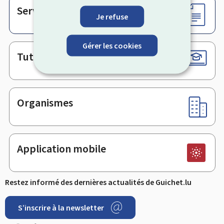
Services en ligne & Formulaires
Je refuse
Gérer les cookies
Tutoriels
Organismes
Application mobile
Restez informé des dernières actualités de Guichet.lu
S’inscrire à la newsletter
Facebook
LinkedIn
YouTube