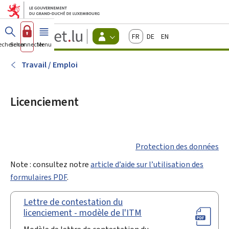
Aller au menu principal
Aller au contenu
Guichet.lu
Français
Deutsch
English
Changer
echercher
Se connecter
Menu
principal
-
d'espace
Citoyens
-
Travail / Emploi
Menu
citoyens
actif
Licenciement
Protection des données
Note : consultez notre
article d’aide sur l’utilisation des
formulaires PDF
.
Lettre de contestation du
licenciement - modèle de l'ITM