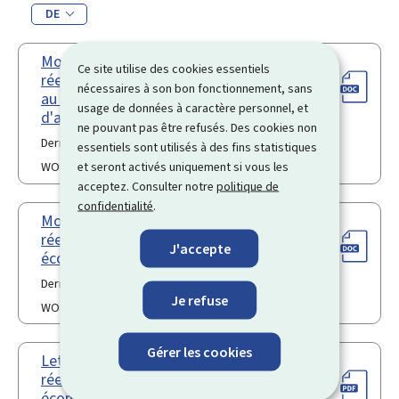
DE
Modèle de demande de priorité de
Ce site utilise des cookies essentiels
réembauchage après démission suite
nécessaires à son bon fonctionnement, sans
au congé de maternité/congé
usage de données à caractère personnel, et
d'accueil
ne pouvant pas être refusés. Des cookies non
Dernière modification le 18.10.2023
essentiels sont utilisés à des fins statistiques
et seront activés uniquement si vous les
WORD
32 Ko
acceptez. Consulter notre
politique de
confidentialité
.
Modèle de demande de priorité de
réembauchage suite à un licenciement
J'accepte
économique
Dernière modification le 18.10.2023
Je refuse
WORD
29 Ko
Gérer les cookies
Lettre de demande de priorité de
réembauchage (suite à licenciement
économique) (Pdf)