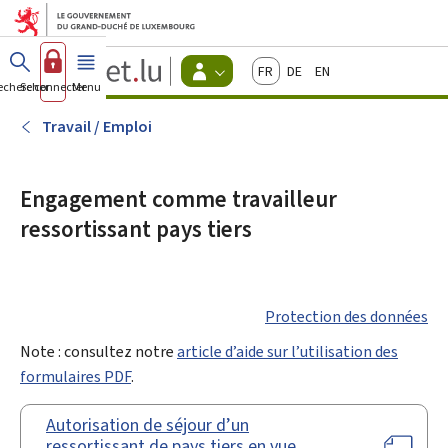
Aller au menu principal
Aller au contenu
Guichet.lu
Français
Deutsch
English
Changer
echercher
Se connecter
Menu
principal
-
d'espace
Citoyens
-
Travail / Emploi
Menu
citoyens
actif
Engagement comme travailleur
ressortissant pays tiers
Protection des données
Note : consultez notre
article d’aide sur l’utilisation des
formulaires PDF
.
Autorisation de séjour d’un
ressortissant de pays tiers en vue