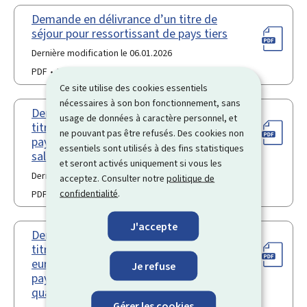
Demande en délivrance d’un titre de
séjour pour ressortissant de pays tiers
Dernière modification le 06.01.2026
PDF
96 Ko
Ce site utilise des cookies essentiels
nécessaires à son bon fonctionnement, sans
Demande en renouvellement d’un
usage de données à caractère personnel, et
titre de séjour pour ressortissant de
ne pouvant pas être refusés. Des cookies non
pays tiers en qualité de travailleur
essentiels sont utilisés à des fins statistiques
salarié
et seront activés uniquement si vous les
Dernière modification le 06.01.2026
acceptez. Consulter notre
politique de
confidentialité
.
PDF
185 Ko
J'accepte
Demande en renouvellement d’un
titre de séjour "carte bleue
européenne" pour ressortissant de
Je refuse
pays tiers travailleur hautement
qualifié
Gérer les cookies