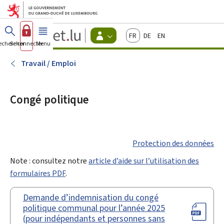
Aller au menu principal
Aller au contenu
Guichet.lu
Français
Deutsch
English
Changer
echercher
Se connecter
Menu
principal
-
d'espace
Citoyens
-
Travail / Emploi
Menu
citoyens
actif
Congé politique
Protection des données
Note : consultez notre
article d’aide sur l’utilisation des
formulaires PDF
.
Demande d’indemnisation du congé
politique communal pour l’année 2025
(pour indépendants et personnes sans