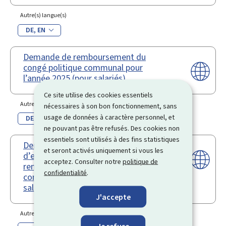
Autre(s) langue(s)
DE
EN
Demande de remboursement du
congé politique communal pour
l’année 2025 (pour salariés)
Ce site utilise des cookies essentiels
Autre(s) langue(s)
nécessaires à son bon fonctionnement, sans
usage de données à caractère personnel, et
DE
EN
ne pouvant pas être refusés. Des cookies non
essentiels sont utilisés à des fins statistiques
Demande de rectification en cas
et seront activés uniquement si vous les
d’erreur dans la demande de
acceptez. Consulter notre
politique de
remboursement du congé politique
confidentialité
.
communal pour l’année 2025 (pour
salariés)
J'accepte
Autre(s) langue(s)