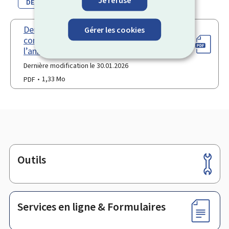
Je refuse
DE
EN
Demande de remboursement du
Gérer les cookies
congé politique communal pour
l’année 2025 (pour salariés)
Dernière modification le 30.01.2026
PDF
1,33 Mo
Outils
Pied
de
page
Services en ligne & Formulaires