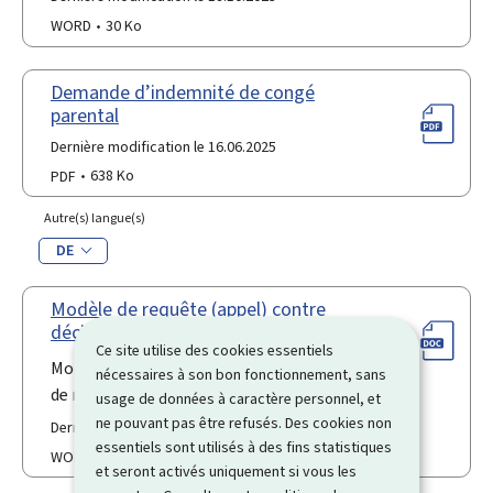
WORD
30 Ko
Demande d’indemnité de congé
parental
Dernière modification le 16.06.2025
PDF
638 Ko
Autre(s) langue(s)
DE
Modèle de requête (appel) contre
décision de maintien du licenciement
Ce site utilise des cookies essentiels
Modèle de requête (appel) contre décision
nécessaires à son bon fonctionnement, sans
de maintien du licenciement
usage de données à caractère personnel, et
ne pouvant pas être refusés. Des cookies non
Dernière modification le 18.10.2023
essentiels sont utilisés à des fins statistiques
WORD
29 Ko
et seront activés uniquement si vous les