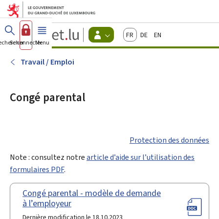
Aller au menu principal
Aller au contenu
Guichet.lu
Français
Deutsch
English
Changer
echercher
Se connecter
Menu
principal
-
d'espace
Citoyens
-
Travail / Emploi
Menu
citoyens
actif
Congé parental
Protection des données
Note : consultez notre
article d’aide sur l’utilisation des
formulaires PDF
.
Congé parental - modèle de demande
à l’employeur
Dernière modification le 18.10.2023