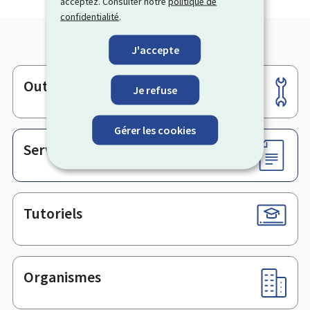
acceptez. Consulter notre
politique de
confidentialité
.
J'accepte
Outils
Pied
Je refuse
de
page
Gérer les cookies
Services en ligne & Formulaires
Tutoriels
Organismes