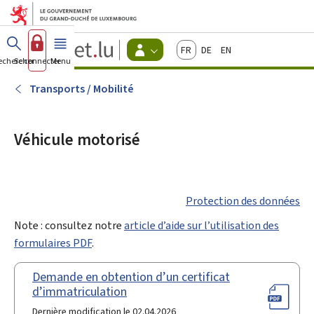
Aller au menu principal
Aller au contenu
Guichet.lu
Français
Deutsch
English
Changer
echercher
Se connecter
Menu
principal
-
d'espace
Citoyens
-
Transports / Mobilité
Menu
citoyens
actif
Véhicule motorisé
Protection des données
Note : consultez notre
article d’aide sur l’utilisation des
formulaires PDF
.
Demande en obtention d’un certificat
d’immatriculation
Dernière modification le 02.04.2026