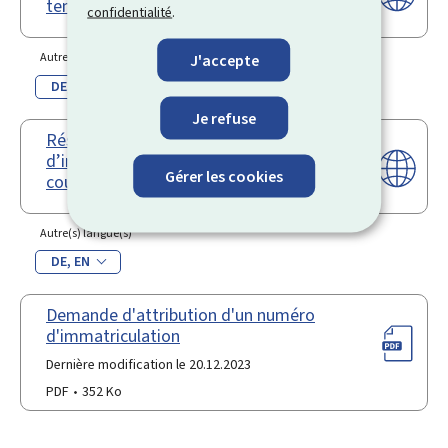
temporaire
confidentialité
.
Autre(s) langue(s)
J'accepte
DE
EN
Je refuse
Réserver un numéro
d’immatriculation (de la série
Gérer les cookies
courante ou personnalisé)
Autre(s) langue(s)
DE
EN
Demande d'attribution d'un numéro
d'immatriculation
Dernière modification le 20.12.2023
PDF
352 Ko