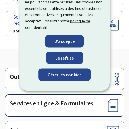
ne pouvant pas être refusés. Des cookies non
essentiels sont utilisés à des fins statistiques
et seront activés uniquement si vous les
Solde de tout compte - modèle de
acceptez. Consulter notre
politique de
reçu (Pdf)
confidentialité
.
PDF
J'accepte
Je refuse
Gérer les cookies
Outils
Pied
de
page
Services en ligne & Formulaires