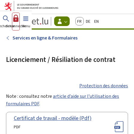
Aller au menu principal
Aller au contenu
Guichet.lu
Français
Deutsch
English
Changer
echercher
Se connecter
Menu
principal
-
d'espace
Citoyens
-
Services en ligne & Formulaires
Menu
citoyens
actif
Licenciement / Résiliation de contrat
Protection des données
Note : consultez notre
article d’aide sur l’utilisation des
formulaires PDF
.
Certificat de travail - modèle (Pdf)
PDF