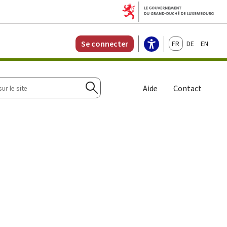
Français
Deutsch
English
Se connecter
r
Aide
Contact
Rechercher