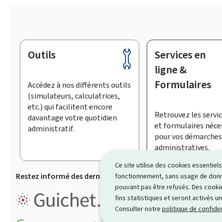
Outils
Services en
Pied
de
ligne &
page
Formulaires
Accédez à nos différents outils
(simulateurs, calculatrices,
etc.) qui facilitent encore
Retrouvez les servic
davantage votre quotidien
et formulaires néce
administratif.
pour vos démarches
administratives.
Ce site utilise des cookies essentie
Restez informé des dernières actualités de Guichet.lu
S’
fonctionnement, sans usage de donné
pouvant pas être refusés. Des cookie
Guichet.lu est le
portail inform
fins statistiques et seront activés u
démarches ainsi que services p
Consulter notre
politique de confiden