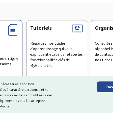
Tutoriels
Organi
Regardez nos guides
Consultez 
d’apprentissage qui vous
alphabéti
expliquent étape par étape les
de contac
es en ligne
fonctionnalités clés de
nos fiches 
ssaires
MyGuichet.lu.
ls nécessaires à son bon
J'ac
inscrire à la newsletter
es à caractère personnel, et ne
s non essentiels sont utilisés à des
ationnel qui simplifie vos échanges avec l’État
. Il vous offre un
niquement si vous les acceptez.
roposés par les administrations et organismes publics luxembourg
tialité
.