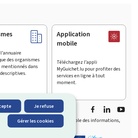
smes
Application
mobile
l’annuaire
que des organismes
Téléchargez l’appli
t mentionnés dans
MyGuichet.lu pour profiter des
descriptives.
services en ligne à tout
moment.
Facebook
LinkedIn
YouTu
cepte
Je refuse
accès rapide et convivial
à l’ensemble des informations,
Gérer les cookies
eois.