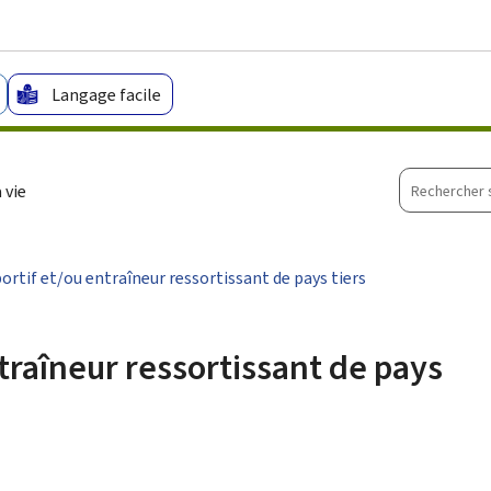
Aller au menu principal
Aller au contenu
Langage facile
Recherche
 vie
sur
le
site
rtif et/ou entraîneur ressortissant de pays tiers
traîneur ressortissant de pays