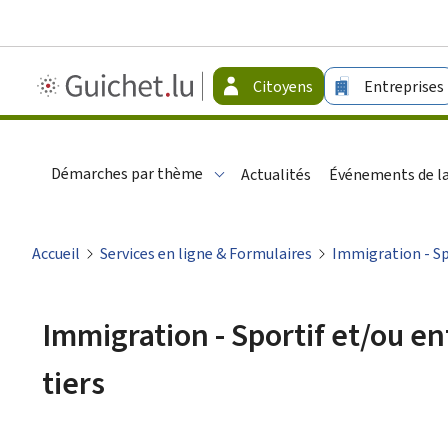
Guichet.lu
Citoyens
Entreprises
-
Citoyens
Démarches par thème
Actualités
Événements de la
Accueil
Services en ligne & Formulaires
Immigration - Spo
Immigration - Sportif et/ou en
tiers