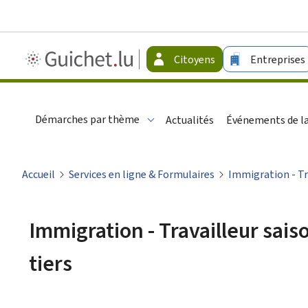
Guichet.lu
Citoyens
Entreprises
-
Citoyens
Démarches par thème
Actualités
Événements de la
Accueil
Services en ligne & Formulaires
Immigration - Tra
Immigration - Travailleur sais
tiers