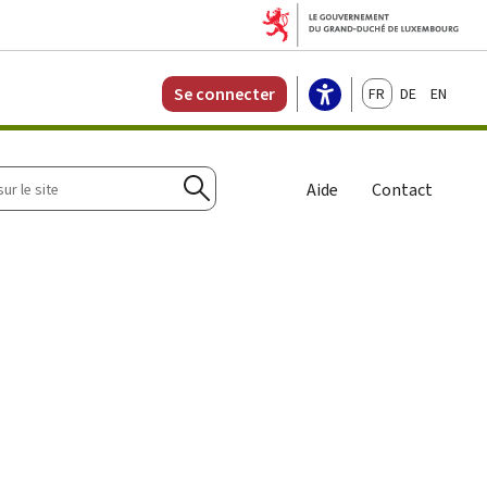
Français
Deutsch
English
Se connecter
r
Aide
Contact
Rechercher