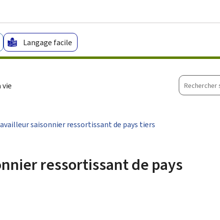
Aller au menu principal
Aller au contenu
Langage facile
Recherche
 vie
sur
le
site
vailleur saisonnier ressortissant de pays tiers
onnier ressortissant de pays