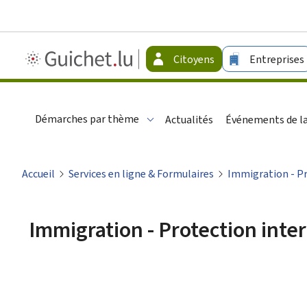
Guichet.lu
Citoyens
Entreprises
-
Citoyens
Démarches par thème
Actualités
Événements de la
Accueil
Services en ligne & Formulaires
Immigration - Pr
Immigration - Protection inte