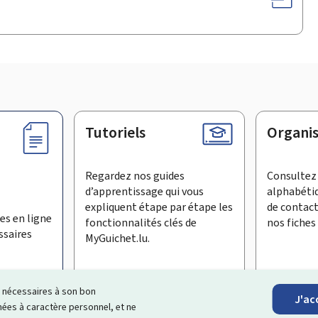
Tutoriels
Organi
Regardez nos guides
Consultez 
d’apprentissage qui vous
alphabéti
expliquent étape par étape les
de contac
es en ligne
fonctionnalités clés de
nos fiches 
ssaires
MyGuichet.lu.
ls nécessaires à son bon
J'ac
inscrire à la newsletter
es à caractère personnel, et ne