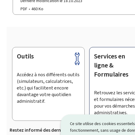
Dernière modification le 18.10.2023
PDF
460 Ko
Outils
Services en
Pied
de
ligne &
page
Formulaires
Accédez à nos différents outils
(simulateurs, calculatrices,
etc.) qui facilitent encore
Retrouvez les servic
davantage votre quotidien
et formulaires néce
administratif.
pour vos démarches
administratives.
Ce site utilise des cookies essentie
Restez informé des dernières actualités de Guichet.lu
S’
fonctionnement, sans usage de donné