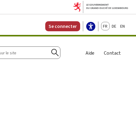
Français
Deutsch
English
Se connecter
r
Aide
Contact
Rechercher