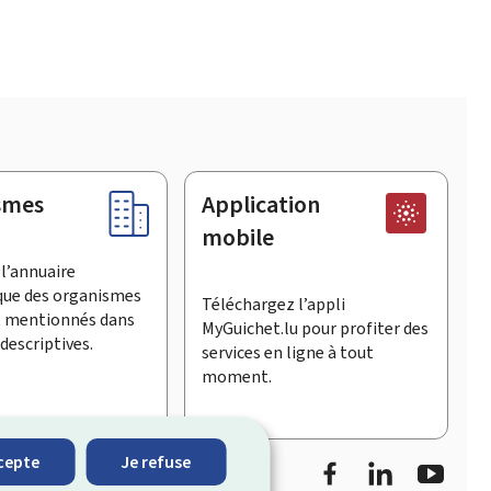
smes
Application
mobile
l’annuaire
que des organismes
Téléchargez l’appli
t mentionnés dans
MyGuichet.lu pour profiter des
descriptives.
services en ligne à tout
moment.
Facebook
LinkedIn
YouTu
cepte
Je refuse