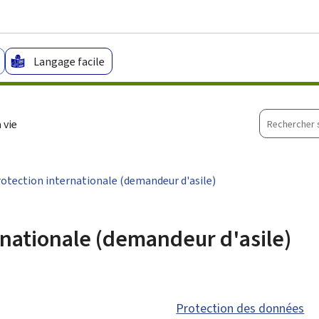
Aller au menu principal
Aller au contenu
Langage facile
Recherche
 vie
sur
le
site
otection internationale (demandeur d'asile)
rnationale (demandeur d'asile)
Protection des données