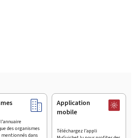
smes
Application
mobile
l’annuaire
que des organismes
Téléchargez l’appli
t mentionnés dans
MyGuichet.lu pour profiter des