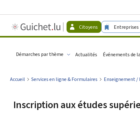
Guichet.lu
Citoyens
Entreprises
-
Citoyens
Démarches par thème
Actualités
Événements de la
Accueil
Services en ligne & Formulaires
Enseignement /
Inscription aux études supéri