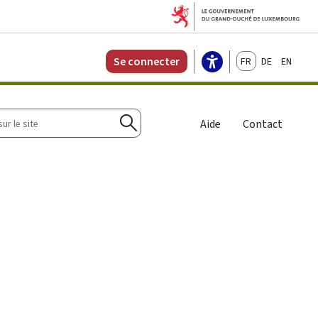
Français
Deutsch
English
Se connecter
r
Aide
Contact
Rechercher