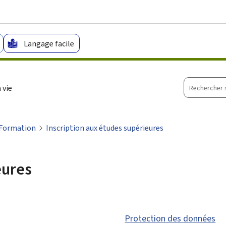
Aller au menu principal
Aller au contenu
Langage facile
Recherche
 vie
sur
le
site
 Formation
Inscription aux études supérieures
eures
Protection des données