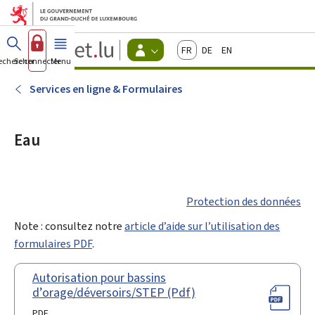
Aller au menu principal
Aller au contenu
Guichet.lu
Français
Deutsch
English
Changer
echercher
Se connecter
Menu
principal
-
d'espace
Citoyens
-
Services en ligne & Formulaires
Menu
citoyens
actif
Eau
Protection des données
Note : consultez notre
article d’aide sur l’utilisation des
formulaires PDF
.
Autorisation pour bassins
d’orage/déversoirs/STEP (Pdf)
PDF