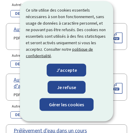
Autre(s) langue(s)
Ce site utilise des cookies essentiels
DE
nécessaires à son bon fonctionnement, sans
usage de données à caractère personnel, et
Autorisation relative à l'eau (Pdf)
ne pouvant pas être refusés. Des cookies non
essentiels sont utilisés à des fins statistiques
PDF
et seront activés uniquement si vous les
acceptez. Consulter notre
politique de
confidentialité
.
Autre(s) langue(s)
DE
J'accepte
Autorisation pour plans
d’aménagement particuliers (Pdf)
Je refuse
PDF
Gérer les cookies
Autre(s) langue(s)
DE
Prélèvement d'eau dans un cours