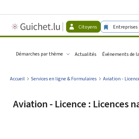
Guichet.lu
Citoyens
Entreprises
-
Citoyens
Démarches par thème
Actualités
Événements de la
Accueil
Services en ligne & Formulaires
Aviation - Licenc
Aviation - Licence : Licences n