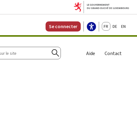
Français
Deutsch
English
Se connecter
r
Aide
Contact
Rechercher