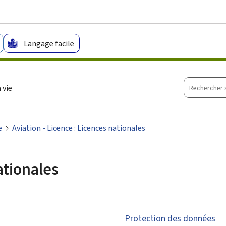
Aller au menu principal
Aller au contenu
Langage facile
Recherche
 vie
sur
le
site
e
Aviation - Licence : Licences nationales
ationales
Protection des données