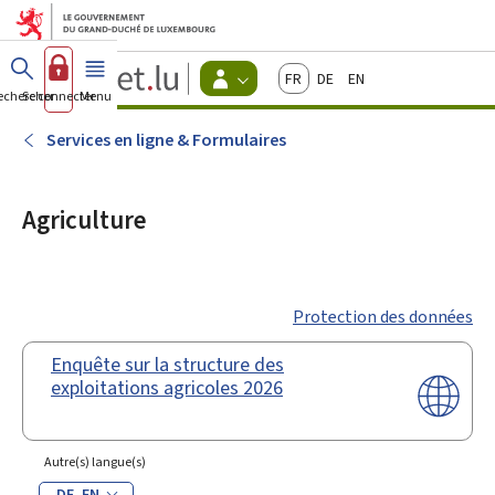
Aller au menu principal
Aller au contenu
Guichet.lu
Français
Deutsch
English
Changer
echercher
Se connecter
Menu
principal
-
d'espace
Citoyens
-
Services en ligne & Formulaires
Menu
citoyens
actif
Agriculture
Protection des données
Enquête sur la structure des
exploitations agricoles 2026
Autre(s) langue(s)
DE
EN