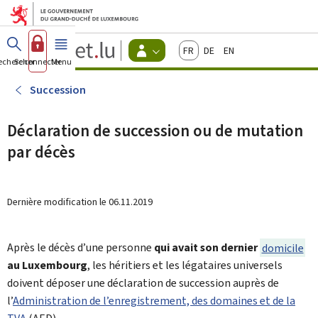
Aller au menu principal
Aller au contenu
Guichet.lu
Français
Deutsch
English
Changer
echercher
Se connecter
Menu
principal
-
d'espace
Citoyens
-
Succession
Menu
citoyens
actif
Déclaration de succession ou de mutation
par décès
Dernière modification le
06.11.2019
Après le décès d’une personne
qui avait son dernier
domicile
au Luxembourg
, les héritiers et les légataires universels
doivent déposer une déclaration de succession auprès de
l’
Administration de l’enregistrement, des domaines et de la