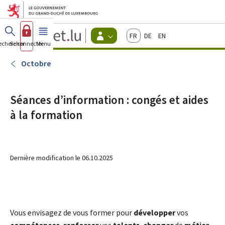
Aller au menu principal
Aller au contenu
Guichet.lu
Français
Deutsch
English
Changer
echercher
Se connecter
Menu
principal
-
d'espace
Citoyens
-
Octobre
Menu
citoyens
actif
Séances d’information : congés et aides
à la formation
Dernière modification le
06.10.2025
Vous envisagez de vous former pour
développer
vos