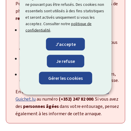
Pour vous protéger au mieux contre les attaques de
ne pouvant pas être refusés. Des cookies non
phishing
essentiels sont utilisés à des fins statistiques
en général,
veuillez tenir compte des
et seront activés uniquement si vous les
recommandations suivantes
:
acceptez. Consulter notre
politique de
Ne cliquez sur aucun lien, même si vous êtes
confidentialité
.
menacé de sanctions supplémentaires ou de
restrictions d’accès ou si un remboursement vous
J'accepte
est promis.
Méfiez-vous de messages qui vous poussent à
Je refuse
réagir vite.
Ne communiquez pas de coordonnées bancaires,
Gérer les cookies
d’informations personnelles ou de mots de passe.
En cas de doute, veuillez
contacter le
Helpdesk
Guichet.lu
au numéro
(+352) 247 82 000
. Si vous avez
des
personnes âgées
dans votre entourage, pensez
également à les informer de cette arnaque.