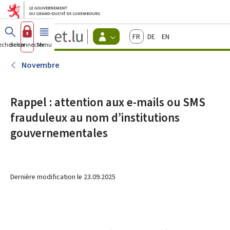
Aller au menu principal
Aller au contenu
Guichet.lu
Français
Deutsch
English
Changer
echercher
Se connecter
Menu
principal
-
d'espace
Citoyens
-
Novembre
Menu
citoyens
actif
Rappel : attention aux e-mails ou SMS
frauduleux au nom d’institutions
gouvernementales
Dernière modification le
23.09.2025