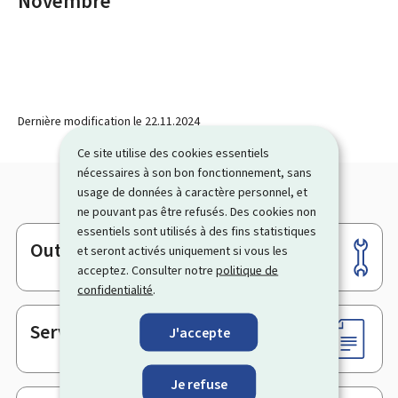
Novembre
Dernière modification le
22.11.2024
Ce site utilise des cookies essentiels
nécessaires à son bon fonctionnement, sans
usage de données à caractère personnel, et
ne pouvant pas être refusés. Des cookies non
essentiels sont utilisés à des fins statistiques
Outils
et seront activés uniquement si vous les
Pied
acceptez. Consulter notre
politique de
de
confidentialité
.
page
Services en ligne & Formulaires
J'accepte
Je refuse