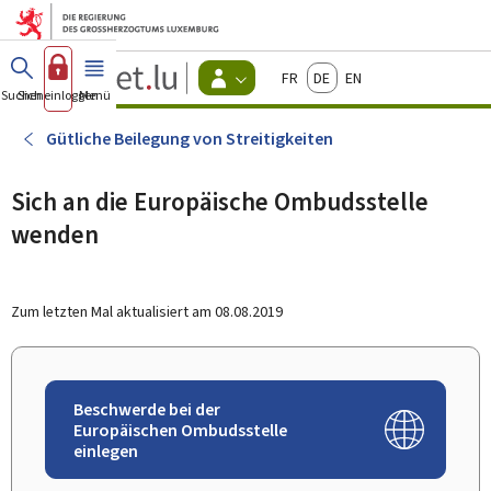
Zum Hauptmenü
Zum Inhalt
Guichet.lu
Français
Deutsch
English
Changer
Suchen
Sich einloggen
Menü
Haupt-
-
d'espace
Bürger
-
Gütliche Beilegung von Streitigkeiten
Menu
bürger
actif
Sich an die Europäische Ombudsstelle
wenden
Zum letzten Mal aktualisiert am
08.08.2019
Beschwerde bei der
Europäischen Ombudsstelle
einlegen