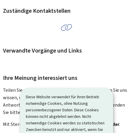
Zuständige Kontaktstellen
Verwandte Vorgänge und Links
Ihre Meinung interessiert uns
Teilen Sie uns Ihre Meinung zu dieser Seite mit. Lassen Sie uns
Diese Website verwendet für ihren Betrieb
wissen, was wir verbessern können. Sie erhalten keine
notwendige Cookies, ohne Nutzung
Antwort auf Ihr Feedback. Für spezifische Fragen verwenden
personenbezogener Daten. Diese Cookies
Sie bitte das Kontaktformular.
können nicht abgelehnt werden. Nicht
notwendige Cookies werden zu statistischen
Mit Stern gekennzeichnete Felder (
*
) sind
Pflichtfelder
.
Zwecken benutzt und nur aktiviert, wenn Sie