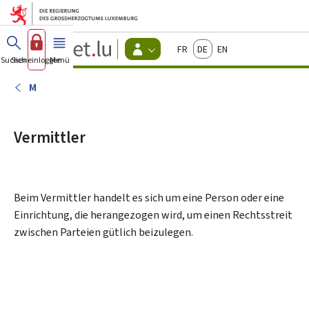
Zum Hauptmenü
Zum Inhalt
Guichet.lu
Français
Deutsch
English
Changer
Suchen
Sich einloggen
Menü
Haupt-
-
d'espace
Bürger
-
M
Menu
bürger
actif
Vermittler
Beim Vermittler handelt es sich um eine Person oder eine
Einrichtung, die herangezogen wird, um einen Rechtsstreit
zwischen Parteien gütlich beizulegen.