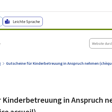
Zum Hauptmenü
Zum Inhalt
Leichte Sprache
Website
e
durchsuche
g
Gutscheine für Kinderbetreuung in Anspruch nehmen (chèque
r Kinderbetreuung in Anspruch 
ce accueil)