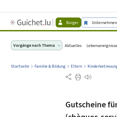
Guichet.lu
Bürger
Unternehmen
-
Bürger
Vorgänge nach Thema
Aktuelles
Lebensereigniss
Startseite
Familie & Bildung
Eltern
Kinderbetreuun
Partage
Gutscheine fü
(chèques-servi