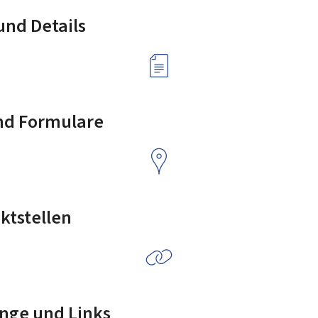
nd Details
nd Formulare
ktstellen
nge und Links