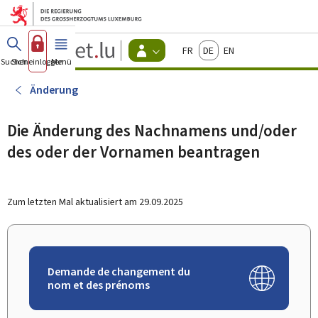
Zum Hauptmenü
Zum Inhalt
Guichet.lu
Français
Deutsch
English
Changer
Suchen
Sich einloggen
Menü
Haupt-
-
d'espace
Bürger
-
Änderung
Menu
bürger
actif
Die Änderung des Nachnamens und/oder
des oder der Vornamen beantragen
Zum letzten Mal aktualisiert am
29.09.2025
Demande de changement du
nom et des prénoms