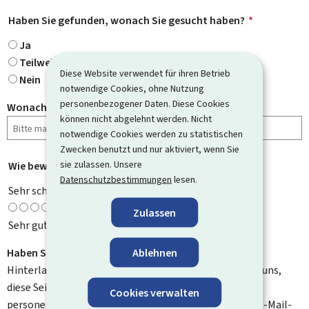
Haben Sie gefunden, wonach Sie gesucht haben?
*
Ja
Teilweise
Diese Website verwendet für ihren Betrieb
Nein
notwendige Cookies, ohne Nutzung
personenbezogener Daten. Diese Cookies
Wonach haben Sie gesucht?
können nicht abgelehnt werden. Nicht
notwendige Cookies werden zu statistischen
Zwecken benutzt und nur aktiviert, wenn Sie
sie zulassen. Unsere
Wie bewerten Sie diese Seite?
*
Datenschutzbestimmungen
lesen.
Sehr schlecht
Zulassen
Sehr gut
Ablehnen
Haben Sie Verbesserungsvorschläge?
Hinterlassen Sie uns einen Kommentar und helfen Sie uns,
diese Seite zu verbessern. Bitte geben Sie keine
Cookies verwalten
personenbezogenen Daten an, wie zum Beispiel Ihre E-Mail-