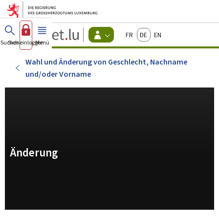
Zum Hauptmenü
Zum Inhalt
Guichet.lu
Français
Deutsch
English
Changer
Suchen
Sich einloggen
Menü
Haupt-
-
d'espace
Bürger
-
Wahl und Änderung von Geschlecht, Nachname
Menu
und/oder Vorname
bürger
actif
Änderung