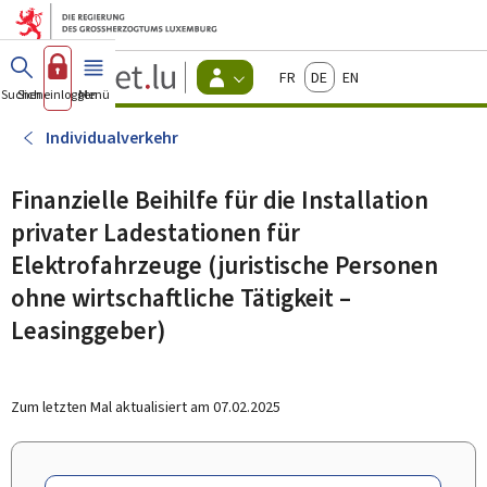
Zum Hauptmenü
Zum Inhalt
Guichet.lu
Français
Deutsch
English
Changer
Suchen
Sich einloggen
Menü
Haupt-
-
d'espace
Bürger
-
Individualverkehr
Menu
bürger
actif
Finanzielle Beihilfe für die Installation
privater Ladestationen für
Elektrofahrzeuge (juristische Personen
ohne wirtschaftliche Tätigkeit –
Leasinggeber)
Zum letzten Mal aktualisiert am
07.02.2025